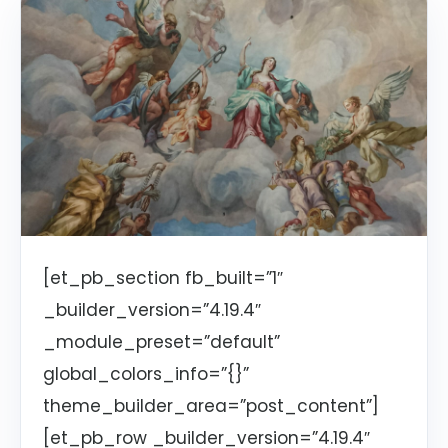
[et_pb_section fb_built=”1″
_builder_version=”4.19.4″
_module_preset=”default”
global_colors_info=”{}”
theme_builder_area=”post_content”]
[et_pb_row _builder_version=”4.19.4″