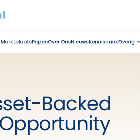
Marktplaats
Prijzen
Over Ons
Nieuws
Kennisbank
Overig
sset-Backed
Opportunity