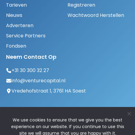
Tarieven
Registreren
Nieuws
Wachtwoord Herstellen
Adverteren
Service Partners
Fondsen
Neem Contact Op
+31 30 300 32 27
info@venturecapital.nl
Vredehofstraat 1, 3761 HA Soest
We use cookies to ensure that we give you the best
experience on our website. If you continue to use this
site we will assume that you are happy with it.