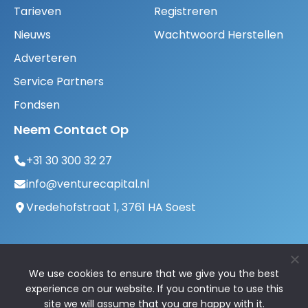
Tarieven
Registreren
Nieuws
Wachtwoord Herstellen
Adverteren
Service Partners
Fondsen
Neem Contact Op
+31 30 300 32 27
info@venturecapital.nl
Vredehofstraat 1, 3761 HA Soest
We use cookies to ensure that we give you the best
experience on our website. If you continue to use this
site we will assume that you are happy with it.