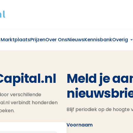
Marktplaats
Prijzen
Over Ons
Nieuws
Kennisbank
Overig
Capital.nl
Meld je aa
nieuwsbrie
oor verschillende
al.nl verbindt honderden
Blijf periodiek op de hoogte
zoeken.
Voornaam