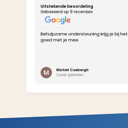
Uitstekende beoordeling
Gebaseerd op 9 recensies
profile to get
Behulpzame ondersteuning krijg je bij he
goed met je mee.
Michiel Coebergh
3 jaar geleden