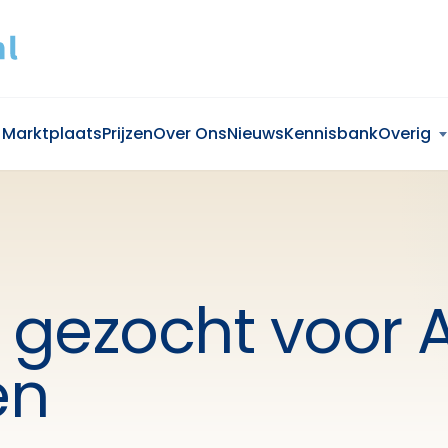
Marktplaats
Prijzen
Over Ons
Nieuws
Kennisbank
Overig
gezocht voor A
en