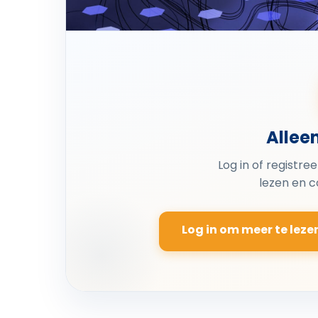
Allee
Log in of registre
lezen en 
Log in om meer te leze