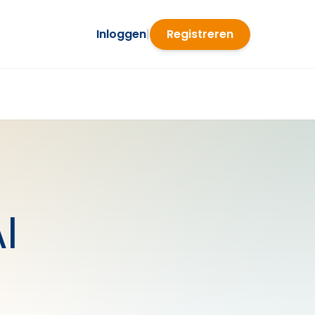
Inloggen
|
Registreren
I