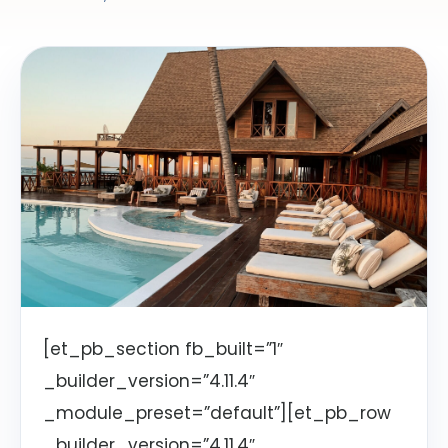
[et_pb_section fb_built=”1″
_builder_version=”4.11.4″
_module_preset=”default”][et_pb_row
_builder_version=”4.11.4″