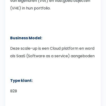
van eigenaren (VvE) en vastgoed objecten
(VHE) in hun portfolio.
Business Model:
Deze scale-up is een Cloud platform en word
als SaaS (Software as a service) aangeboden
Type klant:
B2B