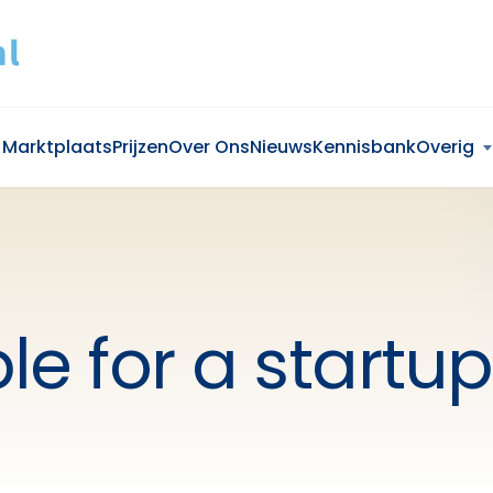
Marktplaats
Prijzen
Over Ons
Nieuws
Kennisbank
Overig
le for a startup