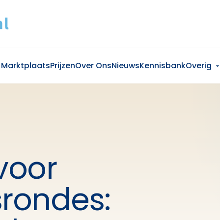
Marktplaats
Prijzen
Over Ons
Nieuws
Kennisbank
Overig
voor
srondes: