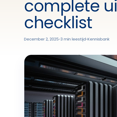
complete uit
checklist
December 2, 2025
•
3 min leestijd
•
Kennisbank