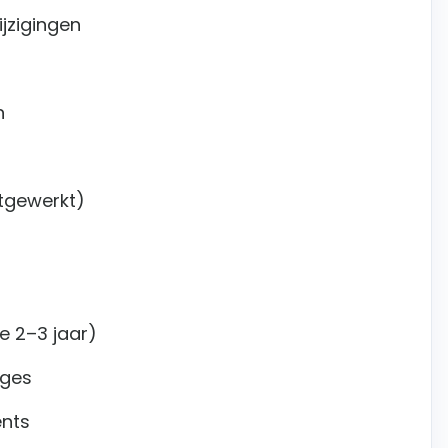
jzigingen
n
itgewerkt)
e 2–3 jaar)
ages
ents