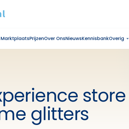
Marktplaats
Prijzen
Over Ons
Nieuws
Kennisbank
Overig
xperience store
e glitters