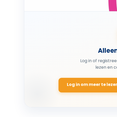
Allee
Log in of registre
lezen en 
Log in om meer te leze