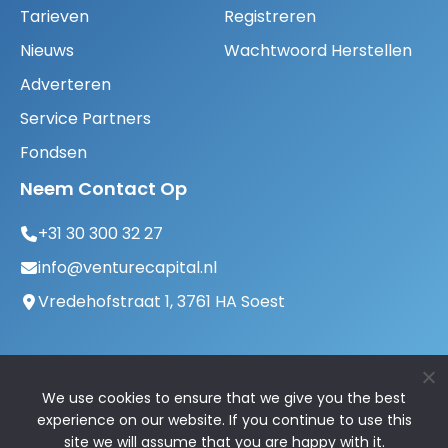
Tarieven
Registreren
Nieuws
Wachtwoord Herstellen
Adverteren
Service Partners
Fondsen
Neem Contact Op
+31 30 300 32 27
info@venturecapital.nl
Vredehofstraat 1, 3761 HA Soest
We use cookies to ensure that we give you the best
experience on our website. If you continue to use this
site we will assume that you are happy with it.