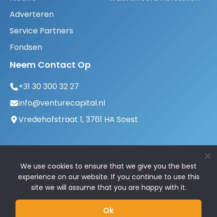
Adverteren
Service Partners
Fondsen
Neem Contact Op
+31 30 300 32 27
info@venturecapital.nl
Vredehofstraat 1, 3761 HA Soest
We use cookies to ensure that we give you the best
experience on our website. If you continue to use this
site we will assume that you are happy with it.
© 2026 VentureCapital.nl | Alle rechten
Ok
voorbehouden