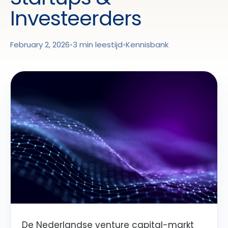
Investeerders
February 2, 2026
•
3 min leestijd
•
Kennisbank
De Nederlandse venture capital-markt