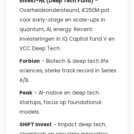
Invest-NL (Deep Tech Fund)
–
Overheidsondersteund, €250M pot
voor early-stage en scale-ups in
quantum, AI, energy. Recent:
investeringen in IQ Capital Fund V en
VCC Deep Tech.
Forbion
– Biotech & deep tech life
sciences, sterke track record in Series
A/B.
Peak
– AI-native en deep tech
startups, focus op foundational
models.
SHIFT Invest
– Impact deep tech,