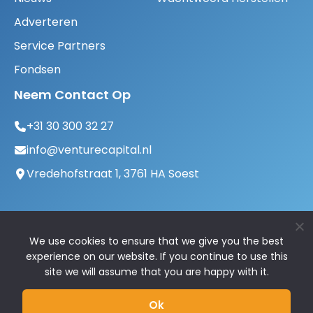
Adverteren
Service Partners
Fondsen
Neem Contact Op
+31 30 300 32 27
info@venturecapital.nl
Vredehofstraat 1, 3761 HA Soest
We use cookies to ensure that we give you the best
experience on our website. If you continue to use this
site we will assume that you are happy with it.
© 2026 VentureCapital.nl | Alle rechten
Ok
voorbehouden