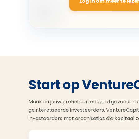
Log in om meer te leze
Start op Venture
Maak nu jouw profiel aan en word gevonden d
geinteresseerde investeerders. VentureCapit
investeerders met organisaties die kapitaal 