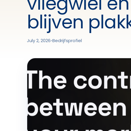
vliegwiel en
blijven plak
July 2, 2026
•
Bedrijfsprofiel