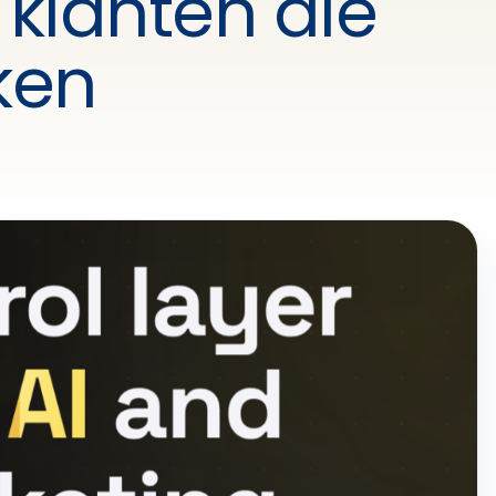
 klanten die
ken