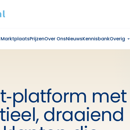
Marktplaats
Prijzen
Over Ons
Nieuws
Kennisbank
Overig
t‑platform met
tieel, draaiend