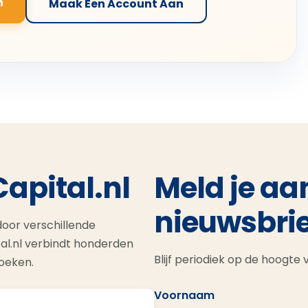
n
Maak Een Account Aan
Capital.nl
Meld je aa
nieuwsbrie
oor verschillende
al.nl verbindt honderden
Blijf periodiek op de hoogte
zoeken.
Voornaam