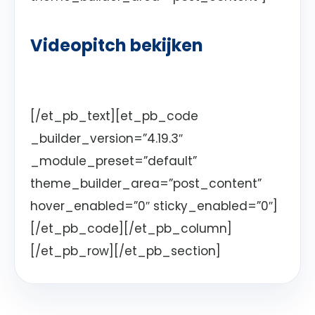
Videopitch bekijken
[/et_pb_text][et_pb_code
_builder_version=”4.19.3″
_module_preset=”default”
theme_builder_area=”post_content”
hover_enabled=”0″ sticky_enabled=”0″]
[/et_pb_code][/et_pb_column]
[/et_pb_row][/et_pb_section]