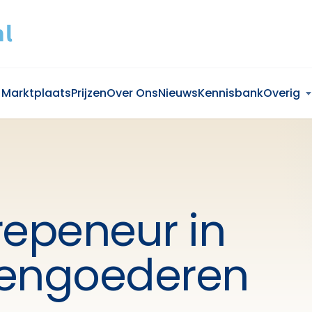
Marktplaats
Prijzen
Over Ons
Nieuws
Kennisbank
Overig
repeneur in
engoederen