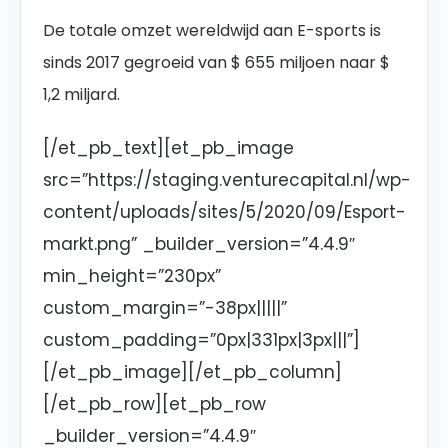
De totale omzet wereldwijd aan E-sports is
sinds 2017 gegroeid van $ 655 miljoen naar $
1,2 miljard.
[/et_pb_text][et_pb_image
src=”https://staging.venturecapital.nl/wp-
content/uploads/sites/5/2020/09/Esport-
markt.png” _builder_version=”4.4.9″
min_height=”230px”
custom_margin=”-38px|||||”
custom_padding=”0px|331px|3px|||”]
[/et_pb_image][/et_pb_column]
[/et_pb_row][et_pb_row
_builder_version=”4.4.9″