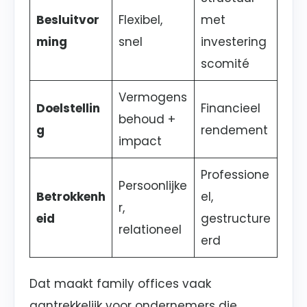
Besluitvor
Flexibel,
met
ming
snel
investering
scomité
Vermogens
Doelstellin
Financieel
behoud +
g
rendement
impact
Professione
Persoonlijke
Betrokkenh
el,
r,
eid
gestructure
relationeel
erd
Dat maakt family offices vaak
aantrekkelijk voor ondernemers die