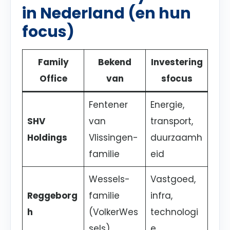
in Nederland (en hun
focus)
Family
Bekend
Investering
Office
van
sfocus
Fentener
Energie,
SHV
van
transport,
Holdings
Vlissingen-
duurzaamh
familie
eid
Wessels-
Vastgoed,
Reggeborg
familie
infra,
h
(VolkerWes
technologi
sels)
e