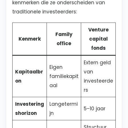
kenmerken die ze onderscheiden van
traditionele investeerders:
Venture
Family
Kenmerk
capital
office
fonds
Extern geld
Eigen
Kapitaalbr
van
familiekapit
on
investeerde
aal
rs
Investering
Langetermi
5–10 jaar
shorizon
jn
Structuur