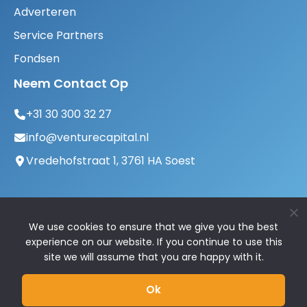
Adverteren
Service Partners
Fondsen
Neem Contact Op
+31 30 300 32 27
info@venturecapital.nl
Vredehofstraat 1, 3761 HA Soest
We use cookies to ensure that we give you the best
experience on our website. If you continue to use this
site we will assume that you are happy with it.
© 2026 VentureCapital.nl | Alle rechten
Ok
voorbehouden