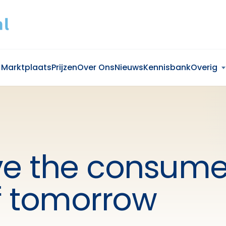
Marktplaats
Prijzen
Over Ons
Nieuws
Kennisbank
Overig
ve the consume
f tomorrow