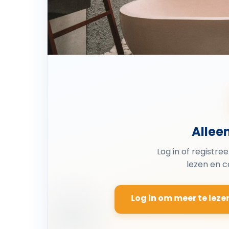
Allee
Log in of registre
lezen en 
Log in om meer te leze