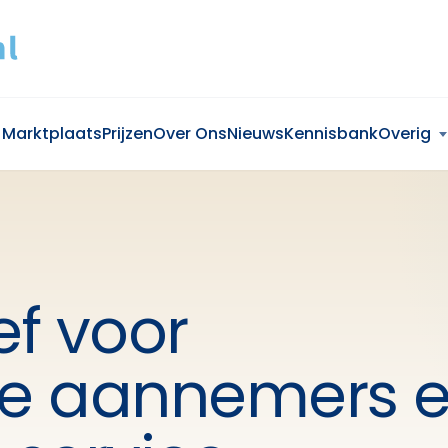
Marktplaats
Prijzen
Over Ons
Nieuws
Kennisbank
Overig
ef voor
e aannemers 