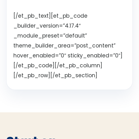
[/et_pb_text][et_pb_code
_builder_version=”4.17.4″
_module_preset=”default”
theme_builder_area=”post_content”
hover_enabled=”0″ sticky_enabled=”0″]
[/et_pb_code][/et_pb_column]
[/et_pb_row][/et_pb_section]