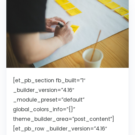
[et_pb_section fb_built=”1″
_builder_version=”4.16″
_module_preset=”default”
global_colors_info=”{}”
theme_builder_area=”post_content”]
[et_pb_row _builder_version=”4.16″