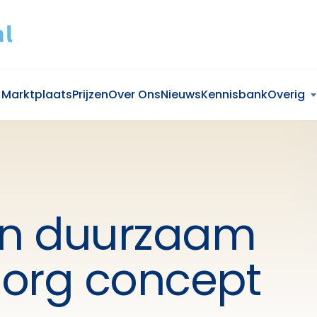
Marktplaats
Prijzen
Over Ons
Nieuws
Kennisbank
Overig
 en duurzaam
zorg concept