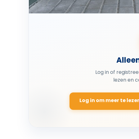
Allee
Log in of registre
lezen en 
Log in om meer te leze