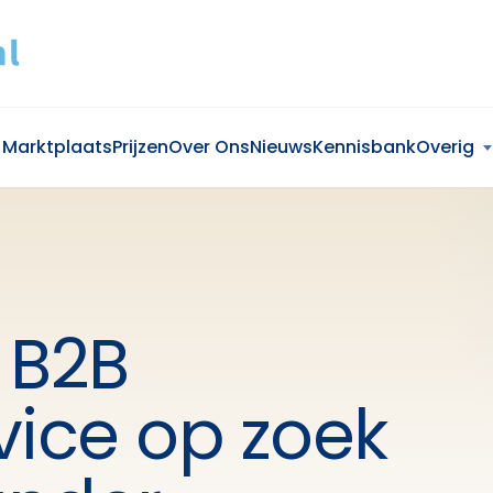
Marktplaats
Prijzen
Over Ons
Nieuws
Kennisbank
Overig
 B2B
vice op zoek