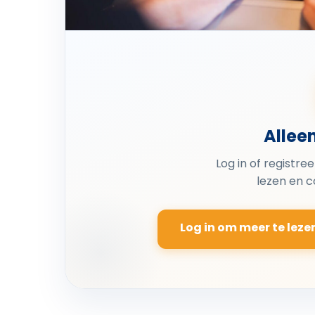
Allee
Log in of registre
lezen en 
Log in om meer te leze