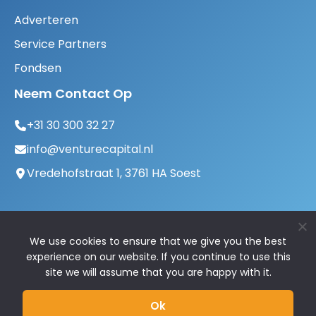
Adverteren
Service Partners
Fondsen
Neem Contact Op
+31 30 300 32 27
info@venturecapital.nl
Vredehofstraat 1, 3761 HA Soest
We use cookies to ensure that we give you the best
experience on our website. If you continue to use this
site we will assume that you are happy with it.
© 2026 VentureCapital.nl | Alle rechten
Ok
voorbehouden