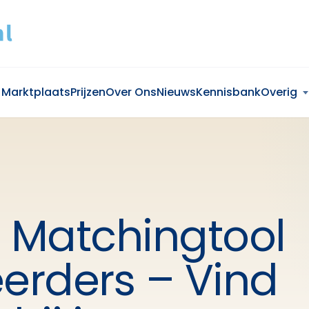
Marktplaats
Prijzen
Over Ons
Nieuws
Kennisbank
Overig
e Matchingtool
eerders – Vind