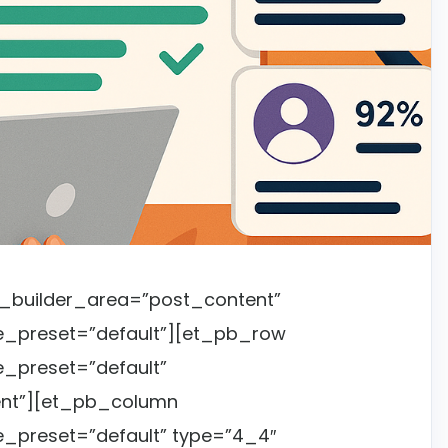
e_builder_area=”post_content”
le_preset=”default”][et_pb_row
e_preset=”default”
nt”][et_pb_column
e_preset=”default” type=”4_4″