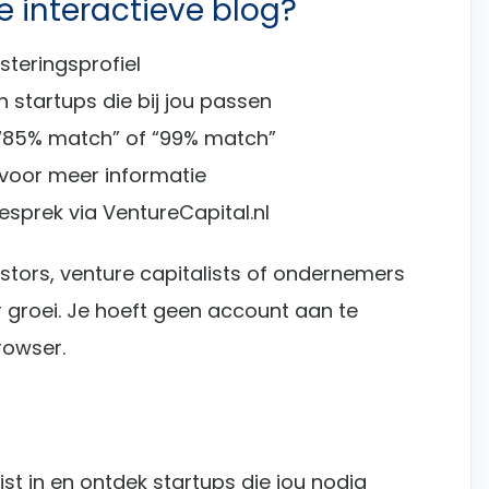
e interactieve blog?
steringsprofiel
 startups die bij jou passen
“85% match” of “99% match”
 voor meer informatie
sprek via VentureCapital.nl
estors, venture capitalists of ondernemers
r groei. Je hoeft geen account aan te
rowser.
st in en ontdek startups die jou nodig