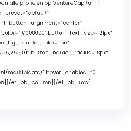
on alle profielen op VentureCapital.nl”
e_preset=”default”
t” button_alignment=”center”
color=”#000000″ button_text_size=”21px”
on_bg_enable_color=”on”
55,255,0)” button_border_radius=”8px”
l.nl/marktplaats/” hover_enabled=”0″
ton][/et_pb_column][/et_pb_row]