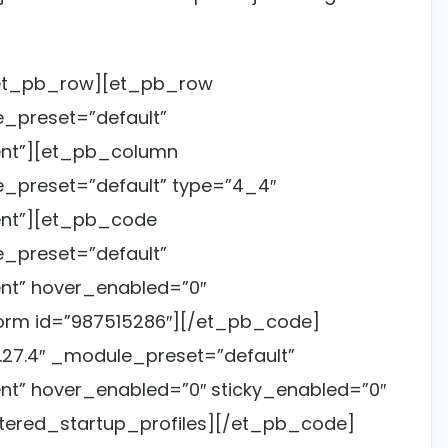
/et_pb_row][et_pb_row
e_preset=”default”
nt”][et_pb_column
e_preset=”default” type=”4_4″
nt”][et_pb_code
e_preset=”default”
nt” hover_enabled=”0″
form id=”987515286″][/et_pb_code]
27.4″ _module_preset=”default”
t” hover_enabled=”0″ sticky_enabled=”0″
iltered_startup_profiles][/et_pb_code]