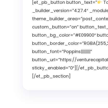
[et_pb_button button_text=”
To
_builder_version=”4.27.4″ _modul
theme_builder_area=”post_conten
custom_button=”on” button_text_
button_bg_color=”#E09900″ butt
button_border_color=”RGBA(255,2
button_font=”Poppins||||||||”
button_url=”https://venturecapita
sticky_enabled=”0″][/et_pb_but
[/et_pb_section]