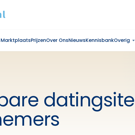
Marktplaats
Prijzen
Over Ons
Nieuws
Kennisbank
Overig
are datingsite
nemers