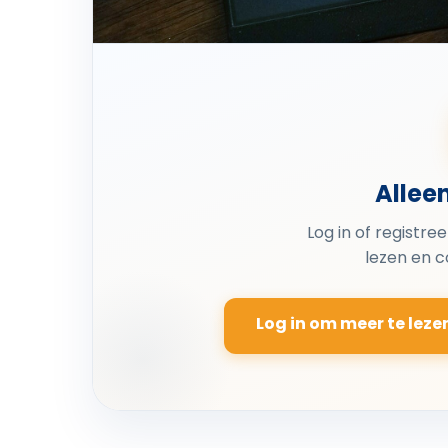
Allee
Log in of registre
lezen en 
Log in om meer te leze