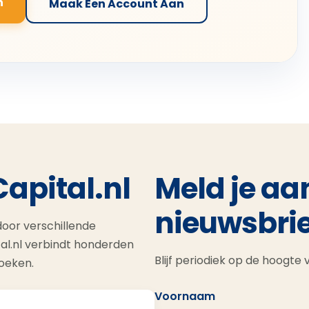
n
Maak Een Account Aan
Capital.nl
Meld je aa
nieuwsbrie
oor verschillende
al.nl verbindt honderden
Blijf periodiek op de hoogte
zoeken.
Voornaam