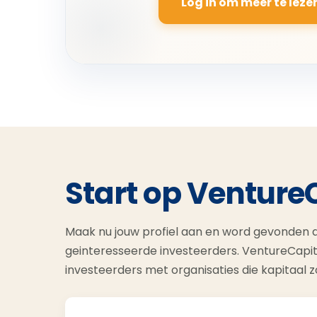
Log in om meer te leze
Start op Venture
Maak nu jouw profiel aan en word gevonden d
geinteresseerde investeerders. VentureCapit
investeerders met organisaties die kapitaal 