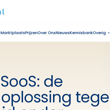
Marktplaats
Prijzen
Over Ons
Nieuws
Kennisbank
Overig
 SooS: de
oplossing teg