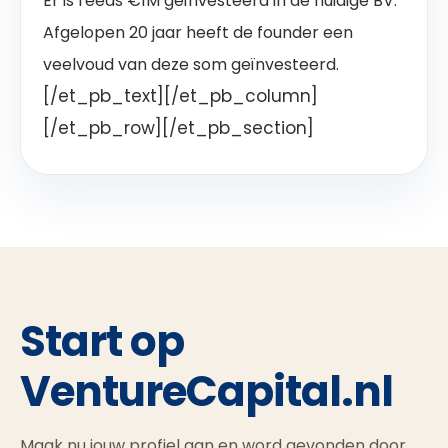
Er is reeds €1M geïnvesteerd in de huidige BV.
Afgelopen 20 jaar heeft de founder een
veelvoud van deze som geïnvesteerd.
[/et_pb_text][/et_pb_column]
[/et_pb_row][/et_pb_section]
Start op
VentureCapital.nl
Maak nu jouw profiel aan en word gevonden door