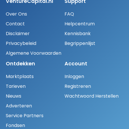
VentureCapital.nl
Support
Over Ons
FAQ
Contact
Helpcentrum
Disclaimer
Kennisbank
Privacybeleid
Begrippenlijst
Algemene Voorwaarden
Ontdekken
Account
Marktplaats
Inloggen
Tarieven
Registreren
Nieuws
Wachtwoord Herstellen
Adverteren
Service Partners
Fondsen