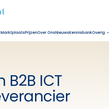
Marktplaats
Prijzen
Over Ons
Nieuws
Kennisbank
Overig
n B2B ICT
verancier