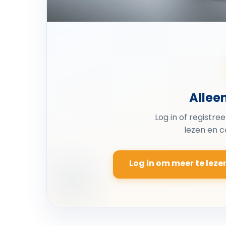
Allee
Log in of registre
lezen en 
Log in om meer te leze