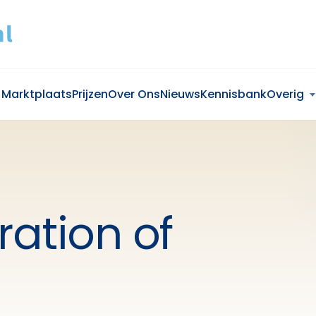
Marktplaats
Prijzen
Over Ons
Nieuws
Kennisbank
Overig
ation of