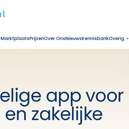
Marktplaats
Prijzen
Over Ons
Nieuws
Kennisbank
Overig
lige app voor
 en zakelijke