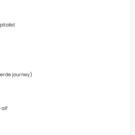
italist
eerde journey)
all’