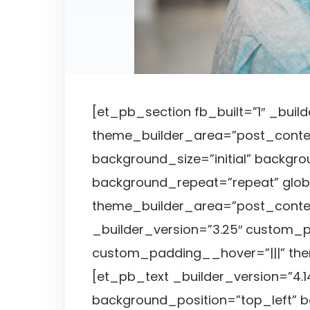
[et_pb_section fb_built=”1″ _build
theme_builder_area=”post_conten
background_size=”initial” backgro
background_repeat=”repeat” globa
theme_builder_area=”post_conte
_builder_version=”3.25″ custom_pa
custom_padding__hover=”|||” th
[et_pb_text _builder_version=”4.14
background_position=”top_left” 