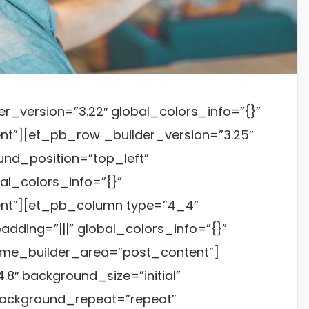
er_version=”3.22″ global_colors_info=”{}”
t”][et_pb_row _builder_version=”3.25″
und_position=”top_left”
l_colors_info=”{}”
nt”][et_pb_column type=”4_4″
dding=”|||” global_colors_info=”{}”
eme_builder_area=”post_content”]
.8″ background_size=”initial”
background_repeat=”repeat”