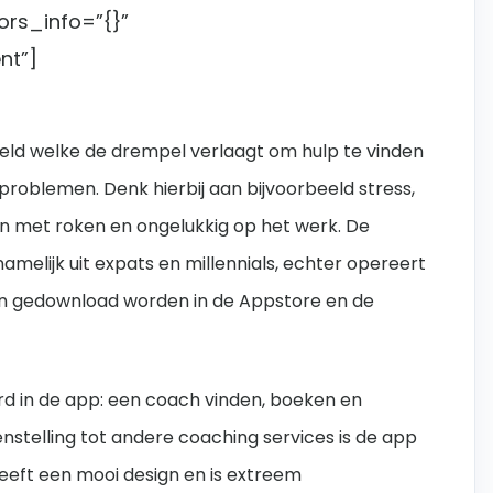
ors_info=”{}”
nt”]
eld welke de drempel verlaagt om hulp te vinden
oblemen. Denk hierbij aan bijvoorbeeld stress,
n met roken en ongelukkig op het werk. De
melijk uit expats en millennials, echter opereert
kan gedownload worden in de Appstore en de
rd in de app: een coach vinden, boeken en
enstelling tot andere coaching services is de app
heeft een mooi design en is extreem