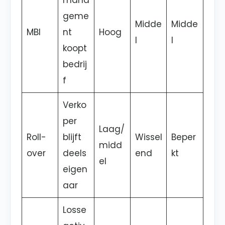
mana
geme
Midde
Midde
MBI
nt
Hoog
l
l
koopt
bedrij
f
Verko
per
Laag/
Roll-
blijft
Wissel
Beper
midd
over
deels
end
kt
el
eigen
aar
Losse