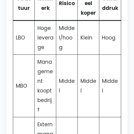
Risico
eel
tuur
erk
ddruk
koper
Hoge
Midde
LBO
levera
l/hoo
Klein
Hoog
ge
g
Mana
geme
nt
Midde
Midde
Midde
MBO
koopt
l
l
l
bedrij
f
Extern