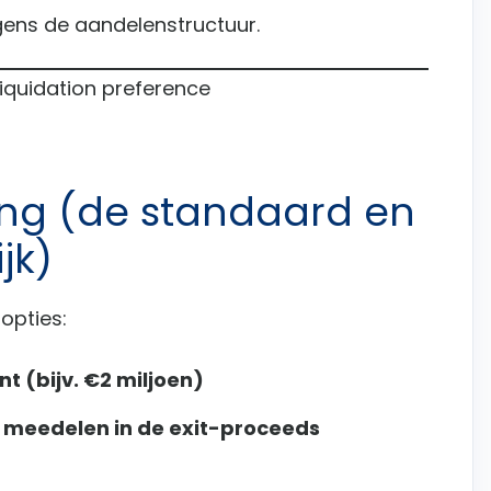
gens de aandelenstructuur.
liquidation preference
ting (de standaard en
jk)
opties:
t (bijv. €2 miljoen)
 meedelen in de exit-proceeds