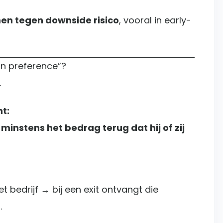
en tegen downside risico
, vooral in early-
ion preference”?
.
t:
t minstens het bedrag terug dat hij of zij
t bedrijf → bij een exit ontvangt die
.