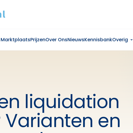
Marktplaats
Prijzen
Over Ons
Nieuws
Kennisbank
Overig
en liquidation
 Varianten en