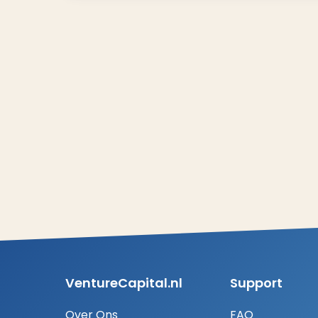
VentureCapital.nl
Support
Over Ons
FAQ