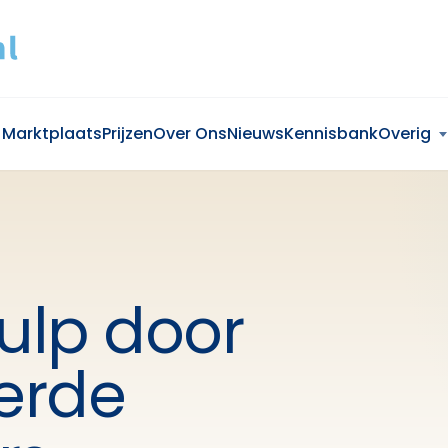
Marktplaats
Prijzen
Over Ons
Nieuws
Kennisbank
Overig
ulp door
erde