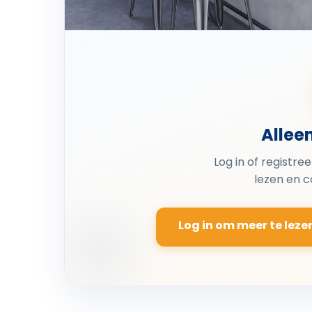
Allee
Log in of registre
lezen en 
Log in om meer te leze