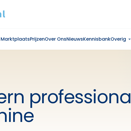
Marktplaats
Prijzen
Over Ons
Nieuws
Kennisbank
Overig
ern professiona
hine