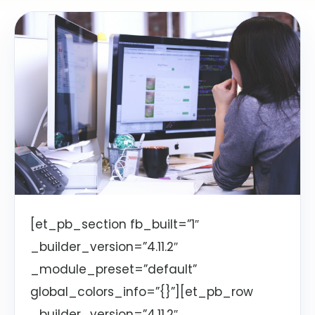
[et_pb_section fb_built=”1″
_builder_version=”4.11.2″
_module_preset=”default”
global_colors_info=”{}”][et_pb_row
_builder_version=”4.11.2″