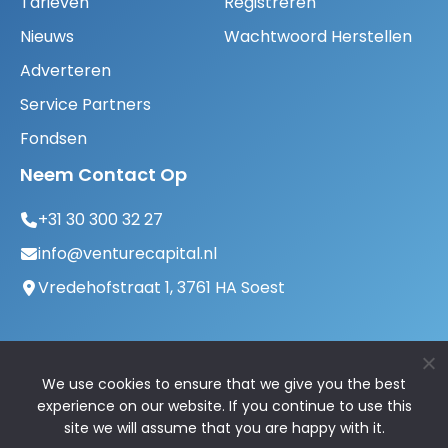
Tarieven
Registreren
Nieuws
Wachtwoord Herstellen
Adverteren
Service Partners
Fondsen
Neem Contact Op
+31 30 300 32 27
info@venturecapital.nl
Vredehofstraat 1, 3761 HA Soest
We use cookies to ensure that we give you the best
experience on our website. If you continue to use this
site we will assume that you are happy with it.