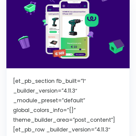
[et_pb_section fb_built=”1″
_builder_version=”4.11.3″
_module_preset=”default”
global_colors_info=”{}”
theme_builder_area=”post_content”]
[et_pb_row _builder_version=”4.11.3″