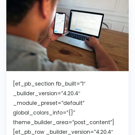
[et_pb_section fb_built=”1″
_builder_version=”4.20.4″
_module_preset=”default”
global_colors_info=”{}”
theme_builder_area=”post_content”]
[et_pb_row _builder_version=”4.20.4″