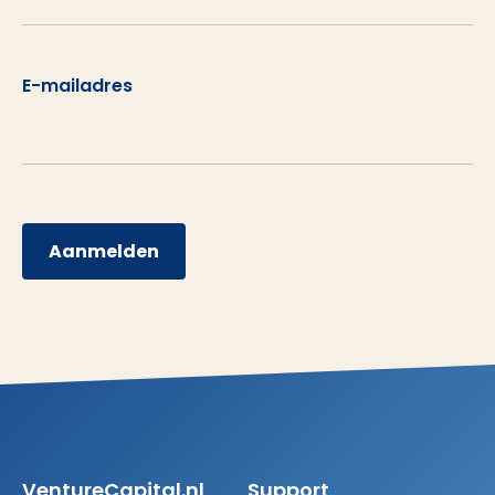
E-mailadres
Aanmelden
VentureCapital.nl
Support