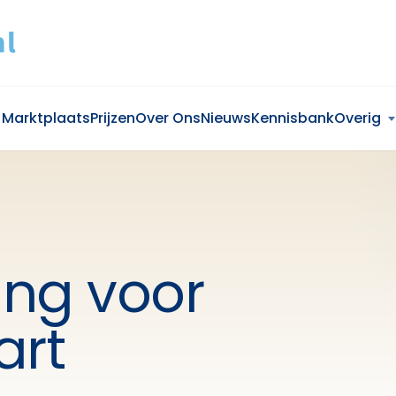
Marktplaats
Prijzen
Over Ons
Nieuws
Kennisbank
Overig
ing voor
art