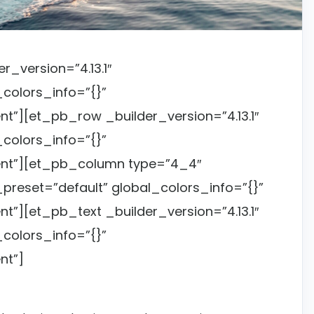
r_version=”4.13.1″
colors_info=”{}”
”][et_pb_row _builder_version=”4.13.1″
colors_info=”{}”
nt”][et_pb_column type=”4_4″
_preset=”default” global_colors_info=”{}”
”][et_pb_text _builder_version=”4.13.1″
colors_info=”{}”
nt”]