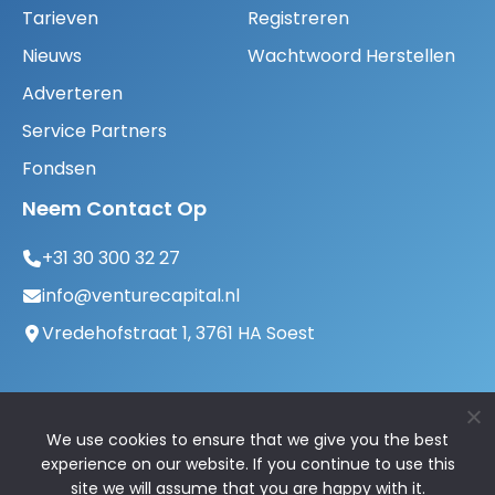
Tarieven
Registreren
Nieuws
Wachtwoord Herstellen
Adverteren
Service Partners
Fondsen
Neem Contact Op
+31 30 300 32 27
info@venturecapital.nl
Vredehofstraat 1, 3761 HA Soest
We use cookies to ensure that we give you the best
experience on our website. If you continue to use this
site we will assume that you are happy with it.