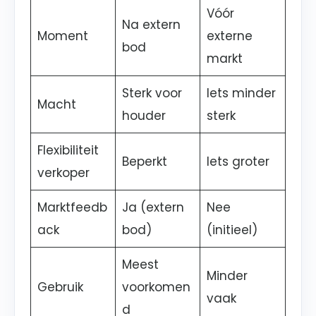
Vóór
Na extern
Moment
externe
bod
markt
Sterk voor
Iets minder
Macht
houder
sterk
Flexibiliteit
Beperkt
Iets groter
verkoper
Marktfeedb
Ja (extern
Nee
ack
bod)
(initieel)
Meest
Minder
Gebruik
voorkomen
vaak
d