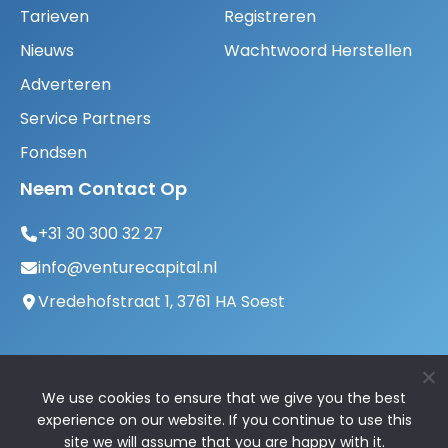
Tarieven
Registreren
Nieuws
Wachtwoord Herstellen
Adverteren
Service Partners
Fondsen
Neem Contact Op
+31 30 300 32 27
info@venturecapital.nl
Vredehofstraat 1, 3761 HA Soest
We use cookies to ensure that we give you the best
experience on our website. If you continue to use this
site we will assume that you are happy with it.