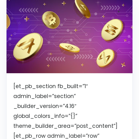
[et_pb_section fb_built=”1″
admin_label=”section”
_builder_version=”4.16″
global_colors_info=”{}”
theme_builder_area=”post_content”]
[et_pb_row admin_label=”row”