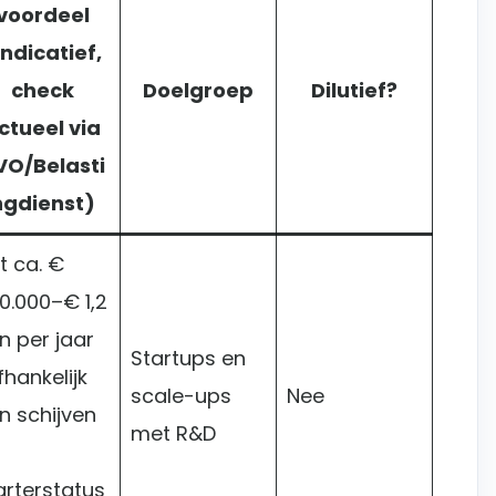
voordeel
indicatief,
check
Doelgroep
Dilutief?
ctueel via
VO/Belasti
ngdienst)
t ca. €
0.000–€ 1,2
n per jaar
Startups en
fhankelijk
scale-ups
Nee
n schijven
met R&D
arterstatus