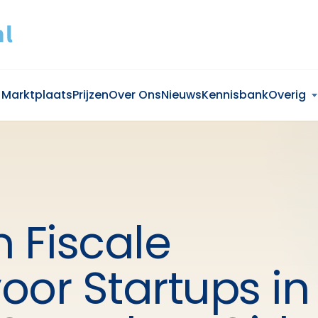
Marktplaats
Prijzen
Over Ons
Nieuws
Kennisbank
Overig
n Fiscale
oor Startups in