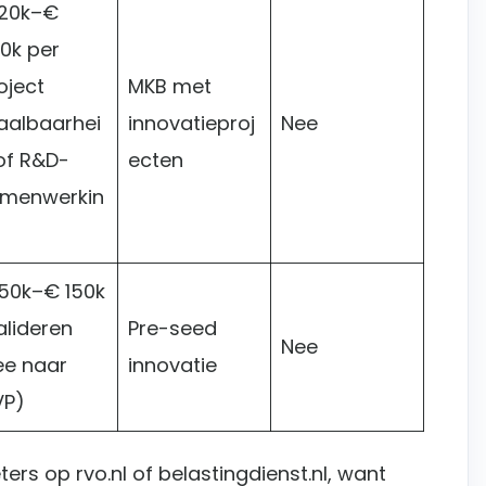
20k–€
0k per
oject
MKB met
aalbaarhei
innovatieproj
Nee
of R&D-
ecten
menwerkin
50k–€ 150k
alideren
Pre-seed
Nee
ee naar
innovatie
P)
rs op rvo.nl of belastingdienst.nl, want