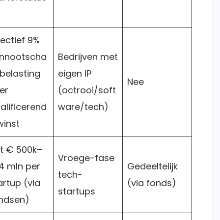
fectief 9%
nnootscha
Bedrijven met
belasting
eigen IP
Nee
er
(octrooi/soft
alificerend
ware/tech)
winst
t € 500k–
Vroege-fase
4 mln per
Gedeeltelijk
tech-
artup (via
(via fonds)
startups
ndsen)