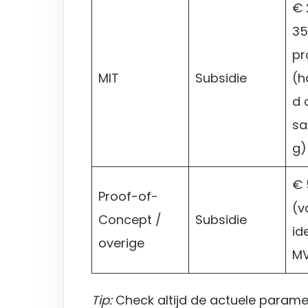
€ 
35
pr
MIT
Subsidie
(h
d 
sa
g)
€ 
Proof-of-
(v
Concept /
Subsidie
id
overige
MV
Tip:
Check altijd de actuele paramete