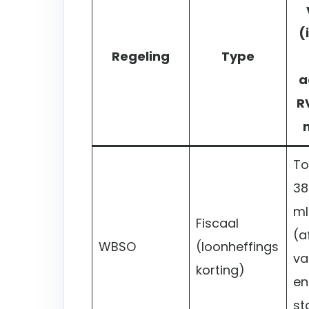
(
Regeling
Type
a
R
To
38
ml
Fiscaal
(a
WBSO
(loonheffings
va
korting)
en
st