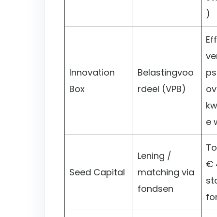
)
Ef
ve
Innovation
Belastingvoo
ps
Box
rdeel (VPB)
ov
kw
e 
To
Lening /
€ 
Seed Capital
matching via
st
fondsen
fo